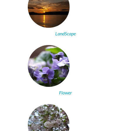
LandScape
Flower